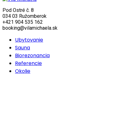
Pod Ostré č. 8
034 03 Ružomberok
+421 904 535 162
booking@vilamichaela.sk
Ubytovanie
Sauna
Biorezonancia
Referencie
Okolie
Scroll
to
Top